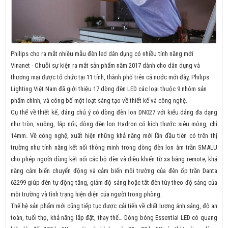
Philips cho ra mắt nhiều mẫu đèn led dân dụng có nhiều tính năng mới
Vinanet - Chuỗi sự kiện ra mắt sản phẩm năm 2017 dành cho dân dụng và
thương mại được tổ chức tại 11 tỉnh, thành phố trên cả nước mới đây, Philips
Lighting Việt Nam đã giới thiệu 17 dòng đèn LED các loại thuộc 9 nhóm sản
phẩm chính, và công bố một loạt sáng tạo về thiết kế và công nghệ.
Cụ thể về thiết kế, đáng chú ý có dòng đèn lon DN027 với kiểu dáng đa dạng
như tròn, vuông, lắp nổi; dòng đèn lon Hadron có kích thước siêu mỏng, chỉ
14mm. Về công nghệ, xuất hiện những khả năng mới lần đầu tiên có trên thị
trường như tính năng kết nối thông minh trong dòng đèn lon âm trần SMALU
cho phép người dùng kết nối các bộ đèn và điều khiển từ xa bằng remote; khả
năng cảm biến chuyển động và cảm biến môi trường của đèn ốp trần Danta
62299 giúp đèn tự động tăng, giảm độ sáng hoặc tắt đèn tùy theo độ sáng của
môi trường và tình trạng hiện diện của người trong phòng.
Thế hệ sản phẩm mới cũng tiếp tục được cải tiến về chất lượng ánh sáng, độ an
toàn, tuổi thọ, khả năng lắp đặt, thay thế… Dòng bóng Essential LED có quang