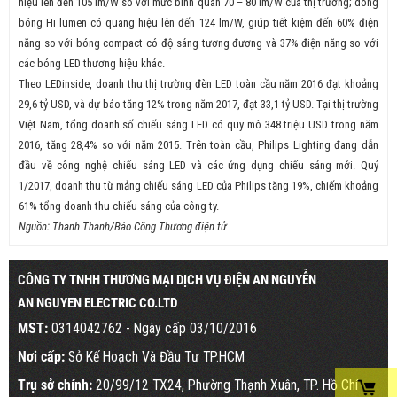
hiệu lên đến 105 lm/W so với mức bình quân 70 – 80 lm/W của thị trường; dòng
bóng Hi lumen có quang hiệu lên đến 124 lm/W, giúp tiết kiệm đến 60% điện
năng so với bóng compact có độ sáng tương đương và 37% điện năng so với
các bóng LED thương hiệu khác.
Theo LEDinside, doanh thu thị trường đèn LED toàn cầu năm 2016 đạt khoảng
29,6 tỷ USD, và dự báo tăng 12% trong năm 2017, đạt 33,1 tỷ USD. Tại thị trường
Việt Nam, tổng doanh số chiếu sáng LED có quy mô 348 triệu USD trong năm
2016, tăng 28,4% so với năm 2015. Trên toàn cầu, Philips Lighting đang dẫn
đầu về công nghệ chiếu sáng LED và các ứng dụng chiếu sáng mới. Quý
1/2017, doanh thu từ mảng chiếu sáng LED của Philips tăng 19%, chiếm khoảng
61% tổng doanh thu chiếu sáng của công ty.
Nguồn: Thanh Thanh/Báo Công Thương điện tử
CÔNG TY TNHH THƯƠNG MẠI DỊCH VỤ ĐIỆN AN NGUYỄN
AN NGUYEN ELECTRIC CO.LTD
MST:
0314042762 - Ngày cấp 03/10/2016
Nơi cấp:
Sở Kế Hoạch Và Đầu Tư TP.HCM
Trụ sở chính:
20/99/12 TX24, Phường Thạnh Xuân, TP. Hồ Chí