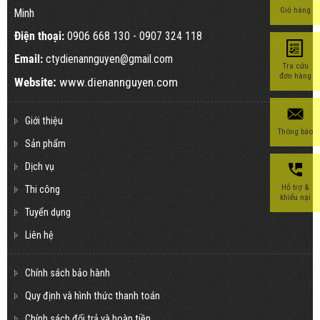
Giỏ hàng
Minh
Điện thoại:
0906 668 130
- 0907 324 118
Email:
ctydienannguyen@gmail.com
Tra cứu
đơn hàng
Website:
www.dienannguyen.com
Giới thiệu
Thông báo
Sản phẩm
Dịch vụ
Hỗ trợ &
Thi công
khiếu nại
Tuyển dụng
Liên hệ
Chính sách bảo hành
Quy định và hình thức thanh toán
Chính sách đổi trả và hoàn tiền