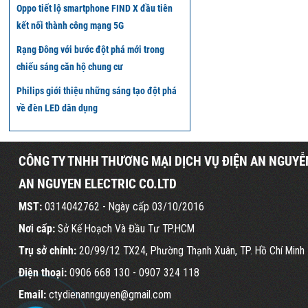
Oppo tiết lộ smartphone FIND X đầu tiên
kết nối thành công mạng 5G
Rạng Đông với bước đột phá mới trong
chiếu sáng căn hộ chung cư
Philips giới thiệu những sáng tạo đột phá
về đèn LED dân dụng
CÔNG TY TNHH THƯƠNG MẠI DỊCH VỤ ĐIỆN AN NGUYỄ
AN NGUYEN ELECTRIC CO.LTD
MST:
0314042762 - Ngày cấp 03/10/2016
Nơi cấp:
Sở Kế Hoạch Và Đầu Tư TP.HCM
Trụ sở chính:
20/99/12 TX24, Phường Thạnh Xuân, TP. Hồ Chí Minh
Điện thoại:
0906 668 130
- 0907 324 118
Email:
ctydienannguyen@gmail.com