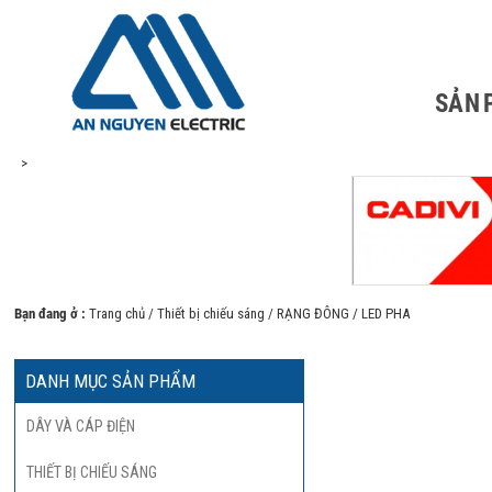
SẢN
>
Bạn đang ở :
Trang chủ
/
Thiết bị chiếu sáng
/
RẠNG ĐÔNG
/ LED PHA
DANH MỤC SẢN PHẨM
DÂY VÀ CÁP ĐIỆN
THIẾT BỊ CHIẾU SÁNG