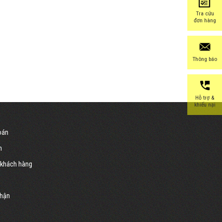
Tra cứu
đơn hàng
Thông báo
Hỗ trợ &
khiếu nại
oán
n
 khách hàng
nhận