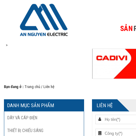
SẢN
>
Bạn đang ở :
Trang chủ
/ Liên hệ
DANH MỤC SẢN PHẨM
LIÊN HỆ
DÂY VÀ CÁP ĐIỆN
THIẾT BỊ CHIẾU SÁNG