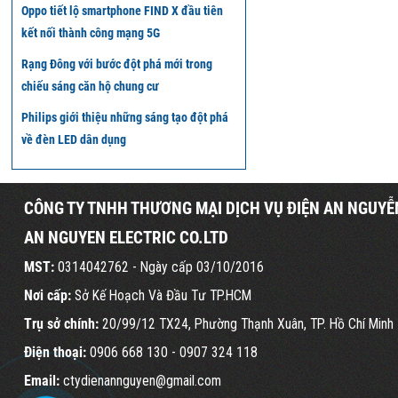
Oppo tiết lộ smartphone FIND X đầu tiên
kết nối thành công mạng 5G
Rạng Đông với bước đột phá mới trong
chiếu sáng căn hộ chung cư
Philips giới thiệu những sáng tạo đột phá
về đèn LED dân dụng
CÔNG TY TNHH THƯƠNG MẠI DỊCH VỤ ĐIỆN AN NGUYỄ
AN NGUYEN ELECTRIC CO.LTD
MST:
0314042762 - Ngày cấp 03/10/2016
Nơi cấp:
Sở Kế Hoạch Và Đầu Tư TP.HCM
Trụ sở chính:
20/99/12 TX24, Phường Thạnh Xuân, TP. Hồ Chí Minh
Điện thoại:
0906 668 130
- 0907 324 118
Email:
ctydienannguyen@gmail.com