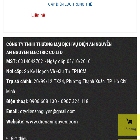
CÁP ĐIỆN LỰC TRUNG THẾ
Liên hệ
CÔNG TY TNHH THƯƠNG MẠI DỊCH VỤ ĐIỆN AN NGUYỄN
AN NGUYEN ELECTRIC CO.LTD
MST:
0314042762 - Ngày cấp 03/10/2016
Nơi cấp:
Sở Kế Hoạch Và Đầu Tư TP.HCM
Trụ sở chính:
20/99/12 TX24, Phường Thạnh Xuân, TP. Hồ Chí
Minh
Điện thoại:
0906 668 130
- 0907 324 118
Email:
ctydienannguyen@gmail.com
Website:
www.dienannguyen.com
Giỏ hàng
Giới thiệu