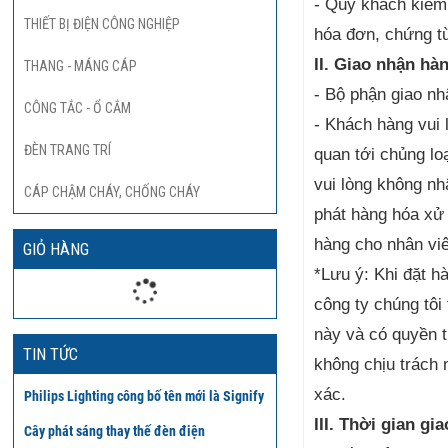
- Quý khách kiểm 
THIẾT BỊ ĐIỆN CÔNG NGHIỆP
hóa đơn, chứng t
II. Giao nhận hà
THANG - MÁNG CÁP
- Bộ phận giao nh
CÔNG TẮC - Ổ CẮM
- Khách hàng vui 
ĐÈN TRANG TRÍ
quan tới chủng lo
vui lòng không nh
CÁP CHẬM CHÁY, CHỐNG CHÁY
phát hàng hóa xử 
hàng cho nhân viê
GIỎ HÀNG
*Lưu ý: Khi đặt h
công ty chúng tôi
này và có quyền t
TIN TỨC
không chịu trách 
xác.
Philips Lighting công bố tên mới là Signify
III. Thời gian gi
Cây phát sáng thay thế đèn điện