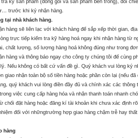
tra kỹ sản phẩm (đóng gói và sản phẩm bên trong), đối chiế
ừ… trước khi ký nhận hàng.
ng tại nhà khách hàng.
ận hàng sẽ liên lạc với khách hàng để sắp xếp thời gian, đị
lòng trực tiếp kiểm tra kỹ hàng hoá ngay khi nhận hàng từ n
ại, chất lượng, số lượng hàng hoá không đúng như trong đơ
ận hàng và thông báo ngay cho công ty chúng tôi để cùng p
lý. Nếu không có bất cứ vấn đề gì. Quý khách vui lòng ký nh
n giao nhận toàn bộ số tiền hàng hoặc phần còn lại (nếu đã 
àng, quý khách vui lòng điền đầy đủ và chính xác các thông ti
 trong việc cung cấp hàng hóa và nhận thanh toán nhanh chó
ừ chối đặt hàng hoặc đăng kí tài khoản khi chưa xác định rõ
nhiệm đối với nhữngtrường hợp giao hàng chậm trễ hay thất
ao hàng