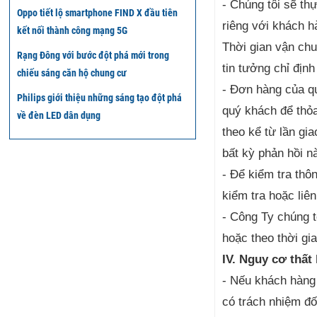
- Chúng tôi sẽ th
Oppo tiết lộ smartphone FIND X đầu tiên
riêng với khách h
kết nối thành công mạng 5G
Thời gian vận chu
Rạng Đông với bước đột phá mới trong
tin tưởng chỉ địn
chiếu sáng căn hộ chung cư
- Đơn hàng của qu
Philips giới thiệu những sáng tạo đột phá
quý khách để thỏa
về đèn LED dân dụng
theo kể từ lần gi
bất kỳ phản hồi 
- Để kiểm tra thô
kiểm tra hoặc liê
- Công Ty chúng t
hoặc theo thời gi
IV. Nguy cơ thất
- Nếu khách hàng 
có trách nhiệm đố