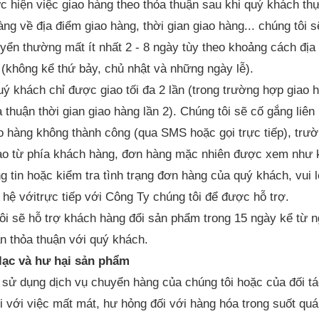
ực hiện việc giao hàng theo thỏa thuận sau khi quý khách t
àng về địa điểm giao hàng, thời gian giao hàng... chúng tôi
yển thường mất ít nhất 2 - 8 ngày tùy theo khoảng cách địa
h (không kể thứ bảy, chủ nhật và những ngày lễ).
ý khách chỉ được giao tối đa 2 lần (trong trường hợp giao h
 thuận thời gian giao hàng lần 2). Chúng tôi sẽ cố gắng liên 
ao hàng không thành công (qua SMS hoặc gọi trực tiếp), tr
nào từ phía khách hàng, đơn hàng mặc nhiên được xem như k
ng tin hoặc kiểm tra tình trạng đơn hàng của quý khách, vui 
n hệ vớitrực tiếp với Công Ty chúng tôi để được hỗ trợ.
ôi sẽ hỗ trợ khách hàng đổi sản phẩm trong 15 ngày kể từ 
an thỏa thuận với quý khách.
 lạc và hư hại sản phẩm
sử dụng dịch vụ chuyển hàng của chúng tôi hoặc của đối tá
i với việc mất mát, hư hỏng đối với hàng hóa trong suốt quá