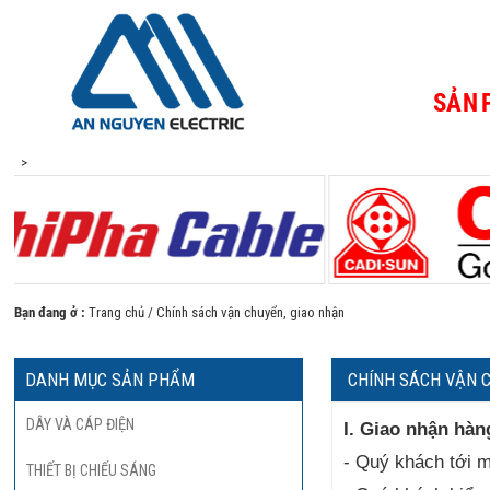
SẢN
>
Bạn đang ở :
Trang chủ
/ Chính sách vận chuyển, giao nhận
DANH MỤC SẢN PHẨM
CHÍNH SÁCH VẬN 
DÂY VÀ CÁP ĐIỆN
I. Giao nhận hàn
- Quý khách tới m
THIẾT BỊ CHIẾU SÁNG