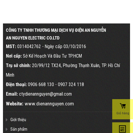
CÔNG TY TNHH THƯƠNG MẠI DỊCH VỤ ĐIỆN AN NGUYỄN
AN NGUYEN ELECTRIC CO.LTD
MST:
0314042762 - Ngày cấp 03/10/2016
Nơi cấp:
Sở Kế Hoạch Và Đầu Tư TP.HCM
Trụ sở chính:
20/99/12 TX24, Phường Thạnh Xuân, TP. Hồ Chí
Minh
Điện thoại:
0906 668 130
- 0907 324 118
Email:
ctydienannguyen@gmail.com
Website:
www.dienannguyen.com
Giỏ hàng
Giới thiệu
Sản phẩm