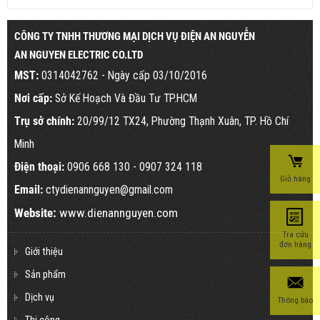
CÔNG TY TNHH THƯƠNG MẠI DỊCH VỤ ĐIỆN AN NGUYỄN
AN NGUYEN ELECTRIC CO.LTD
MST:
0314042762 - Ngày cấp 03/10/2016
Nơi cấp:
Sở Kế Hoạch Và Đầu Tư TP.HCM
Trụ sở chính:
20/99/12 TX24, Phường Thạnh Xuân, TP. Hồ Chí
Minh
Điện thoại:
0906 668 130
- 0907 324 118
Giỏ hàng
Email:
ctydienannguyen@gmail.com
Website:
www.dienannguyen.com
Tra cứu
đơn hàng
Giới thiệu
Sản phẩm
Dịch vụ
Thông báo