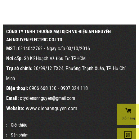
CÔNG TY TNHH THƯƠNG MẠI DỊCH VỤ ĐIỆN AN NGUYỄN
AN NGUYEN ELECTRIC CO.LTD
MST:
0314042762 - Ngày cấp 03/10/2016
Nơi cấp:
Sở Kế Hoạch Và Đầu Tư TP.HCM
Trụ sở chính:
20/99/12 TX24, Phường Thạnh Xuân, TP. Hồ Chí
Minh
Điện thoại:
0906 668 130
- 0907 324 118
Email:
ctydienannguyen@gmail.com
Website:
www.dienannguyen.com
Giỏ hàng
Giới thiệu
Sản phẩm