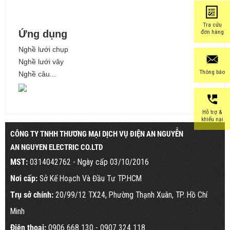
Tra cứu
Ứng dụng
đơn hàng
Nghề lưới chụp
Nghề lưới vây
Thông báo
Nghề câu...
Hỗ trợ &
khiếu nại
CÔNG TY TNHH THƯƠNG MẠI DỊCH VỤ ĐIỆN AN NGUYỄN
AN NGUYEN ELECTRIC CO.LTD
MST:
0314042762 - Ngày cấp 03/10/2016
Nơi cấp:
Sở Kế Hoạch Và Đầu Tư TP.HCM
Trụ sở chính:
20/99/12 TX24, Phường Thạnh Xuân, TP. Hồ Chí
Minh
Điện thoại:
0906 668 130
- 0907 324 118