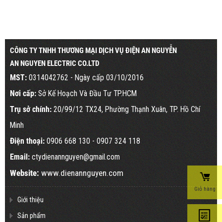
CÔNG TY TNHH THƯƠNG MẠI DỊCH VỤ ĐIỆN AN NGUYỄN
AN NGUYEN ELECTRIC CO.LTD
MST:
0314042762 - Ngày cấp 03/10/2016
Nơi cấp:
Sở Kế Hoạch Và Đầu Tư TP.HCM
Trụ sở chính:
20/99/12 TX24, Phường Thạnh Xuân, TP. Hồ Chí
Minh
Điện thoại:
0906 668 130
- 0907 324 118
Email:
ctydienannguyen@gmail.com
Website:
www.dienannguyen.com
Giỏ hàng
Giới thiệu
Sản phẩm