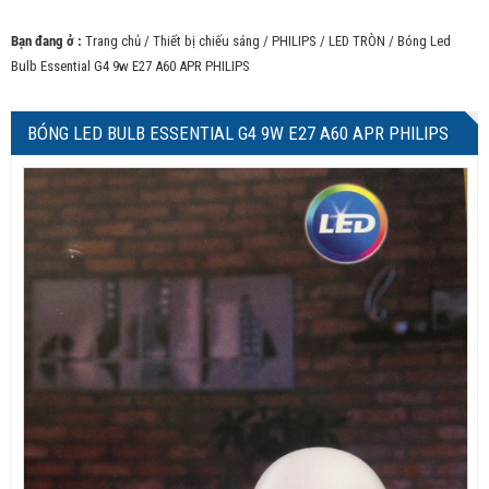
Bạn đang ở :
Trang chủ
/
Thiết bị chiếu sáng
/
PHILIPS
/
LED TRÒN
/ Bóng Led
Bulb Essential G4 9w E27 A60 APR PHILIPS
BÓNG LED BULB ESSENTIAL G4 9W E27 A60 APR PHILIPS