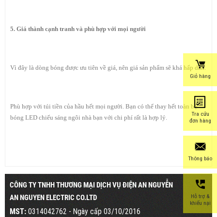
5. Giá thành cạnh tranh và phù hợp với mọi người
Vì đây là dòng bóng được ưu tiên về giá, nên giá sản phẩm sẽ khá hấp dẫn.
Giỏ hàng
Phù hợp với túi tiền của hầu hết mọi người. Bạn có thể thay hết toàn bộ
Tra cứu
bóng LED chiếu sáng ngôi nhà bạn với chi phí rất là hợp lý.
đơn hàng
Thông báo
CÔNG TY TNHH THƯƠNG MẠI DỊCH VỤ ĐIỆN AN NGUYỄN
Hỗ trợ &
AN NGUYEN ELECTRIC CO.LTD
khiếu nại
MST:
0314042762 - Ngày cấp 03/10/2016