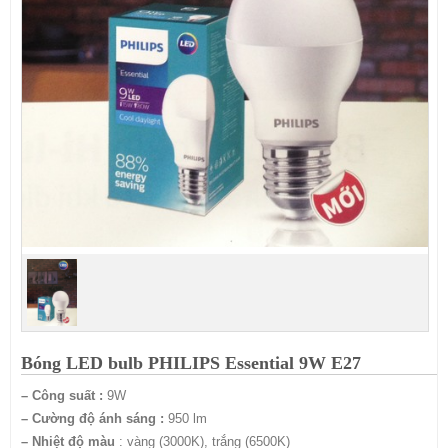
Bóng LED bulb PHILIPS Essential 9W E27
– Công suất :
9
W
– Cường độ ánh sáng :
950
lm
– Nhiệt độ màu
: vàng (3000K), trắng (6500K)